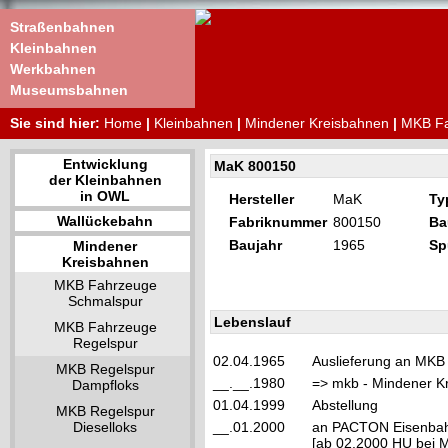
Straßenbahnen
Kleinbahnen
Werkbahnen
Museumsbahnen
Sie sind hier:
Home
|
Kleinbahnen
|
Mindener Kreisbahnen
|
MKB Fa
Entwicklung
MaK 800150
der Kleinbahnen
in OWL
Hersteller
MaK
Ty
Wallückebahn
Fabriknummer
800150
Ba
Baujahr
1965
Sp
Mindener
Kreisbahnen
MKB Fahrzeuge
Schmalspur
Lebenslauf
MKB Fahrzeuge
Regelspur
02.04.1965
Auslieferung an MKB 
MKB Regelspur
__.__.1980
=> mkb - Mindener K
Dampfloks
01.04.1999
Abstellung
MKB Regelspur
Dieselloks
__.01.2000
an PACTON Eisenbahn
[ab 02.2000 HU bei 