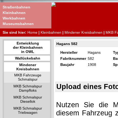
Straßenbahnen
Kleinbahnen
Werkbahnen
Museumsbahnen
Sie sind hier:
Home
|
Kleinbahnen
|
Mindener Kreisbahnen
|
MKB Fa
Entwicklung
Hagans 582
der Kleinbahnen
in OWL
Hersteller
Hagans
Ty
Wallückebahn
Fabriknummer
582
Ba
Baujahr
1908
Sp
Mindener
Kreisbahnen
MKB Fahrzeuge
Schmalspur
Upload eines Fot
MKB Schmalspur
Dampfloks
MKB Schmalspur
Diesellok
Nutzen Sie die Mö
MKB Schmalspur
diesem Fahrzeug z
Triebwagen