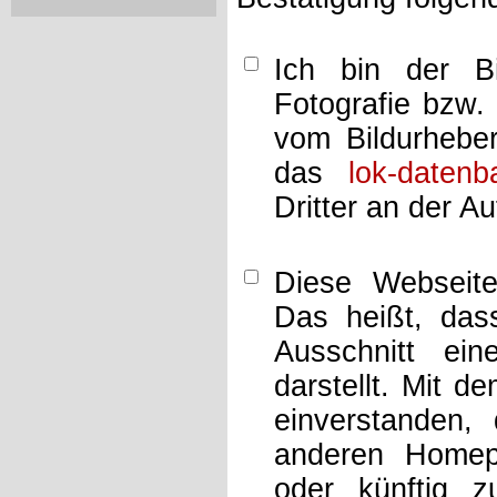
Ich bin der Bi
Fotografie bzw.
vom Bildurheber
das
lok-datenb
Dritter an der A
Diese Webseit
Das heißt, dass
Ausschnitt ei
darstellt. Mit d
einverstanden,
anderen Home
oder künftig z