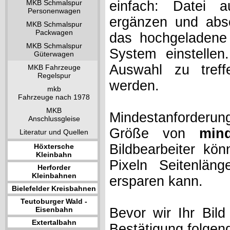
MKB Schmalspur
einfach: Datei 
Personenwagen
ergänzen und absc
MKB Schmalspur
Packwagen
das hochgeladene 
MKB Schmalspur
System einstelle
Güterwagen
Auswahl zu treff
MKB Fahrzeuge
Regelspur
werden.
mkb
Fahrzeuge nach 1978
MKB
Mindestanforderung
Anschlussgleise
Größe von
min
Literatur und Quellen
Bildbearbeiter kö
Höxtersche
Kleinbahn
Pixeln Seitenlän
Herforder
Kleinbahnen
ersparen kann.
Bielefelder Kreisbahnen
Teutoburger Wald -
Eisenbahn
Bevor wir Ihr Bil
Extertalbahn
Bestätigung folgen