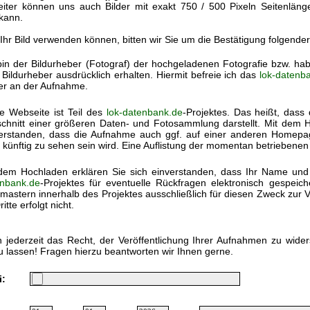
eiter können uns auch Bilder mit exakt 750 / 500 Pixeln Seitenlän
kann.
 Ihr Bild verwenden können, bitten wir Sie um die Bestätigung folgende
bin der Bildurheber (Fotograf) der hochgeladenen Fotografie bzw. h
Bildurheber ausdrücklich erhalten. Hiermit befreie ich das
lok-datenb
ter an der Aufnahme.
e Webseite ist Teil des
lok-datenbank.de
-Projektes. Das heißt, dass 
chnitt einer größeren Daten- und Fotosammlung darstellt. Mit dem Ho
erstanden, dass die Aufnahme auch ggf. auf einer anderen Homep
 künftig zu sehen sein wird. Eine Auflistung der momentan betriebenen
dem Hochladen erklären Sie sich einverstanden, dass Ihr Name und
nbank.de
-Projektes für eventuelle Rückfragen elektronisch gespei
astern innerhalb des Projektes ausschließlich für diesen Zweck zur V
itte erfolgt nicht.
 jederzeit das Recht, der Veröffentlichung Ihrer Aufnahmen zu wide
u lassen! Fragen hierzu beantworten wir Ihnen gerne.
i: