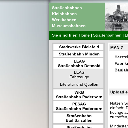
Straßenbahnen
Kleinbahnen
Werkbahnen
Museumsbahnen
Sie sind hier:
Home
|
Straßenbahnen
|
L
Stadtwerke Bielefeld
MAN ?
Straßenbahn Minden
Herstel
LEAG
Fabri
Straßenbahn Detmold
Baujah
LEAG
Fahrzeuge
Literatur und Quellen
Upload e
WKB
Straßenbahn Paderborn
Nutzen Si
PESAG
einfach: 
Straßenbahn Paderborn
hochgelad
Straßenbahn
zu treffe
Bad Salzuflen
Mindestan
Straßenbahn