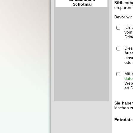
Bildbearb
Schötmar
ersparen 
Bevor wir
Ich 
vom 
Drit
Dies
Auss
einv
oder
Mit 
date
Webm
an Dr
Sie haben
löschen z
Fotodate