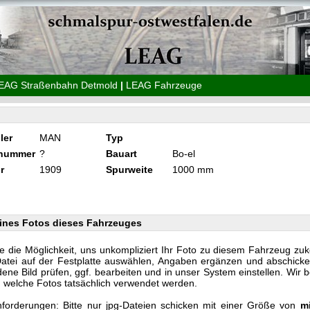
EAG Straßenbahn Detmold
|
LEAG Fahrzeuge
ler
MAN
Typ
knummer
?
Bauart
Bo-el
r
1909
Spurweite
1000 mm
ines Fotos dieses Fahrzeuges
e die Möglichkeit, uns unkompliziert Ihr Foto zu diesem Fahrzeug zu
Datei auf der Festplatte auswählen, Angaben ergänzen und abschicke
ene Bild prüfen, ggf. bearbeiten und in unser System einstellen. Wir 
n, welche Fotos tatsächlich verwendet werden.
forderungen: Bitte nur jpg-Dateien schicken mit einer Größe von
m