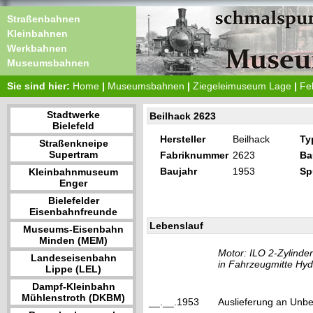
Straßenbahnen
Kleinbahnen
Werkbahnen
Museumsbahnen
Sie sind hier:
Home
|
Museumsbahnen
|
Ziegeleimuseum Lage
|
Fe
Stadtwerke
Beilhack 2623
Bielefeld
Hersteller
Beilhack
Ty
Straßenkneipe
Supertram
Fabriknummer
2623
Ba
Baujahr
1953
Sp
Kleinbahnmuseum
Enger
Bielefelder
Eisenbahnfreunde
Lebenslauf
Museums-Eisenbahn
Minden (MEM)
Motor: ILO 2-Zylinder
Landeseisenbahn
in Fahrzeugmitte Hyd
Lippe (LEL)
Dampf-Kleinbahn
Mühlenstroth (DKBM)
__.__.1953
Auslieferung an Unb