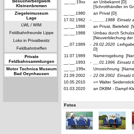
Besucherbergwerk
__.__.19xx
an Unbekannt [D]
Kleinenbremen
[Schrotthändler im 
Ziegeleimuseum
__.__.1980
an Privat [D]
Lage
17.02.1982
-
__.__.1988
Einsatz 
LWL / WIM
__.__.1988
an Privat, Bielefeld [
Feldbahnfreunde Lippe
__.__.1988
Umbau durch Schulze
[Neuverblechung der
Loks in Privatbesitz
__.07.1989
-
29.02.2020
Leihgabe
Feldbahntreffen
D
]
11.07.1989
Namensgebung [Nam
Private
Feldbahnsammlungen
__.__.1993
-
__.01.1996
Einsatz 
Motor Technica Museum
__.__.199x
Umzeichnung [Name
Bad Oeynhausen
21.09.2002
-
22.09.2002
Einsatz 
10.05.2010
=> Walter Seidenstick
01.03.2020
an DKBM - Dampf-Klei
Fotos