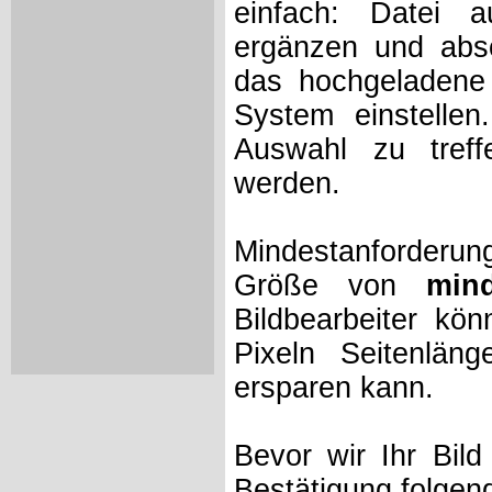
einfach: Datei 
ergänzen und absc
das hochgeladene 
System einstelle
Auswahl zu treff
werden.
Mindestanforderung
Größe von
min
Bildbearbeiter kö
Pixeln Seitenlän
ersparen kann.
Bevor wir Ihr Bil
Bestätigung folgen