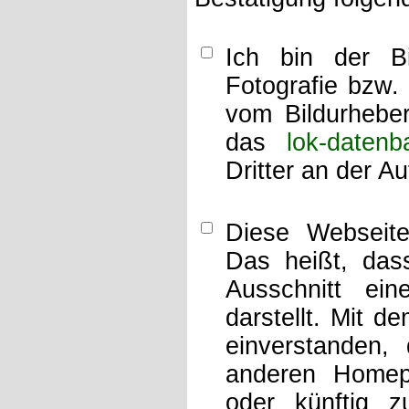
Ich bin der Bi
Fotografie bzw.
vom Bildurheber
das
lok-datenb
Dritter an der A
Diese Webseit
Das heißt, dass
Ausschnitt ei
darstellt. Mit d
einverstanden,
anderen Home
oder künftig z