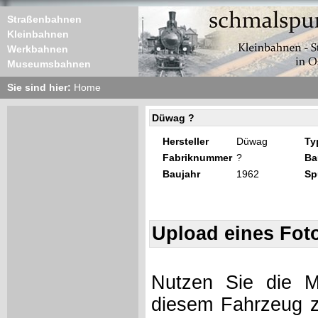
Straßenbahnen
Kleinbahnen
Werkbahnen
Museumsbahnen
Sie sind hier:
Home
Düwag ?
Hersteller
Düwag
Ty
Fabriknummer
?
Ba
Baujahr
1962
Sp
Upload eines Fot
Nutzen Sie die Mö
diesem Fahrzeug z