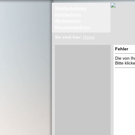
Straßenbahnen
Kleinbahnen
Werkbahnen
Museumsbahnen
Sie sind hier:
Home
Fehler
Die von I
Bitte klic