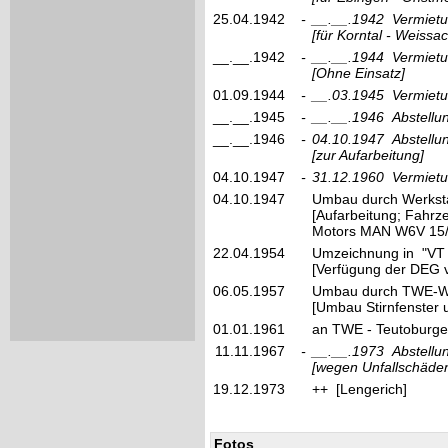
25.04.1942
-
__.__.1942
Vermietu
[für Korntal - Weissac
__.__.1942
-
__.__.1944
Vermietu
[Ohne Einsatz]
01.09.1944
-
__.03.1945
Vermietu
__.__.1945
-
__.__.1946
Abstell
__.__.1946
-
04.10.1947
Abstellu
[zur Aufarbeitung]
04.10.1947
-
31.12.1960
Vermietu
04.10.1947
Umbau durch Werksta
[Aufarbeitung; Fahrz
Motors MAN W6V 15/
22.04.1954
Umzeichnung in "VT
[Verfügung der DEG 
06.05.1957
Umbau durch TWE-Wer
[Umbau Stirnfenster 
01.01.1961
an TWE - Teutoburge
11.11.1967
-
__.__.1973
Abstellu
[wegen Unfallschäde
19.12.1973
++ [Lengerich]
Fotos