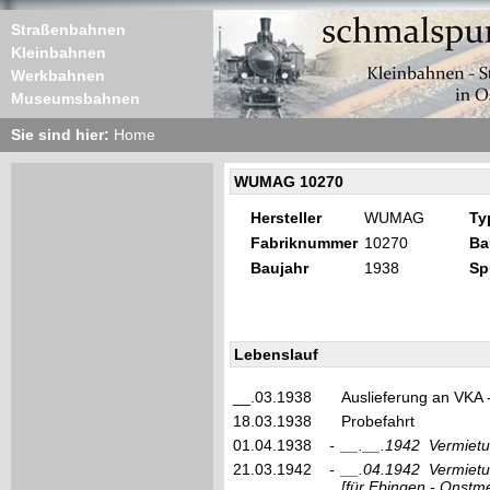
Straßenbahnen
Kleinbahnen
Werkbahnen
Museumsbahnen
Sie sind hier:
Home
WUMAG 10270
Hersteller
WUMAG
Ty
Fabriknummer
10270
Ba
Baujahr
1938
Sp
Lebenslauf
__.03.1938
Auslieferung an VKA -
18.03.1938
Probefahrt
01.04.1938
-
__.__.1942
Vermietu
21.03.1942
-
__.04.1942
Vermietu
[für Ebingen - Onstme