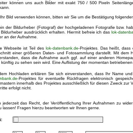
eiter können uns auch Bilder mit exakt 750 / 500 Pixeln Seitenlän
kann.
 Ihr Bild verwenden können, bitten wir Sie um die Bestätigung folgende
bin der Bildurheber (Fotograf) der hochgeladenen Fotografie bzw. h
Bildurheber ausdrücklich erhalten. Hiermit befreie ich das
lok-datenb
ter an der Aufnahme.
e Webseite ist Teil des
lok-datenbank.de
-Projektes. Das heißt, dass 
chnitt einer größeren Daten- und Fotosammlung darstellt. Mit dem Ho
erstanden, dass die Aufnahme auch ggf. auf einer anderen Homep
 künftig zu sehen sein wird. Eine Auflistung der momentan betriebenen
dem Hochladen erklären Sie sich einverstanden, dass Ihr Name und
nbank.de
-Projektes für eventuelle Rückfragen elektronisch gespei
astern innerhalb des Projektes ausschließlich für diesen Zweck zur V
itte erfolgt nicht.
 jederzeit das Recht, der Veröffentlichung Ihrer Aufnahmen zu wide
u lassen! Fragen hierzu beantworten wir Ihnen gerne.
i: