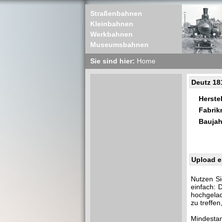
Straßenbahnen
Kleinbahnen
Werkbahnen
Museumsbahnen
Sie sind hier:
Home
Deutz 18
Herstel
Fabri
Baujah
Upload e
Nutzen Si
einfach: 
hochgelad
zu treffe
Mindestan