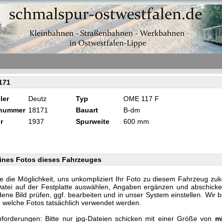
171
ler
Deutz
Typ
OME 117 F
knummer
18171
Bauart
B-dm
r
1937
Spurweite
600 mm
ines Fotos dieses Fahrzeuges
e die Möglichkeit, uns unkompliziert Ihr Foto zu diesem Fahrzeug zu
Datei auf der Festplatte auswählen, Angaben ergänzen und abschicke
ene Bild prüfen, ggf. bearbeiten und in unser System einstellen. Wir 
n, welche Fotos tatsächlich verwendet werden.
forderungen: Bitte nur jpg-Dateien schicken mit einer Größe von
m