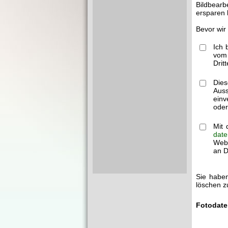
Bildbearb
ersparen 
Bevor wir
Ich 
vom 
Drit
Dies
Auss
einv
oder
Mit 
date
Webm
an Dr
Sie haben
löschen z
Fotodate