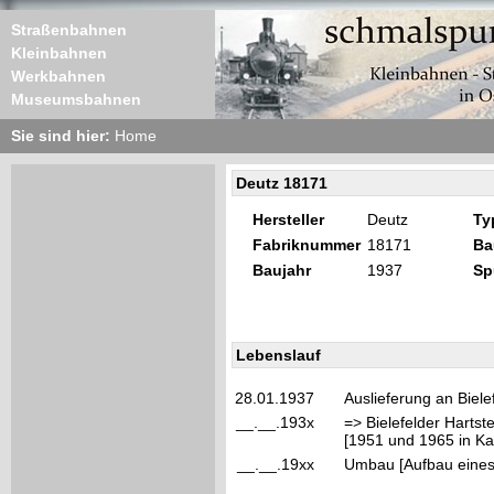
Straßenbahnen
Kleinbahnen
Werkbahnen
Museumsbahnen
Sie sind hier:
Home
Deutz 18171
Hersteller
Deutz
Ty
Fabriknummer
18171
Ba
Baujahr
1937
Sp
Lebenslauf
28.01.1937
Auslieferung an Biel
__.__.193x
=> Bielefelder Harts
[1951 und 1965 in Ka
__.__.19xx
Umbau [Aufbau eine