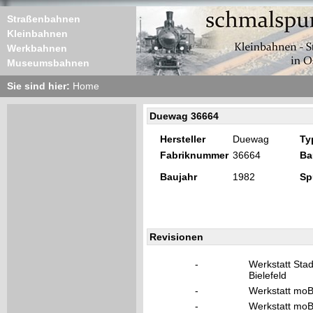
Straßenbahnen
Kleinbahnen
Werkbahnen
Museumsbahnen
Sie sind hier:
Home
Duewag 36664
Hersteller
Duewag
Ty
Fabriknummer
36664
Ba
Baujahr
1982
Sp
Revisionen
-
Werkstatt Sta
Bielefeld
-
Werkstatt moB
-
Werkstatt moB