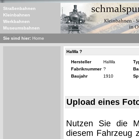
Straßenbahnen
Kleinbahnen
Werkbahnen
Museumsbahnen
Sie sind hier:
Home
HaWa ?
Hersteller
HaWa
Ty
Fabriknummer
?
Ba
Baujahr
1910
Sp
Upload eines Fot
Nutzen Sie die Mö
diesem Fahrzeug z