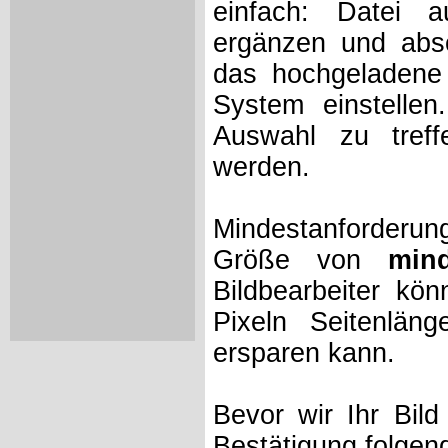
einfach: Datei 
ergänzen und absc
das hochgeladene 
System einstelle
Auswahl zu treff
werden.
Mindestanforderung
Größe von
min
Bildbearbeiter kö
Pixeln Seitenlän
ersparen kann.
Bevor wir Ihr Bil
Bestätigung folgen