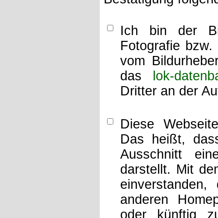
Ich bin der Bi
Fotografie bzw.
vom Bildurheber
das
lok-datenb
Dritter an der A
Diese Webseit
Das heißt, dass
Ausschnitt ei
darstellt. Mit d
einverstanden,
anderen Home
oder künftig z