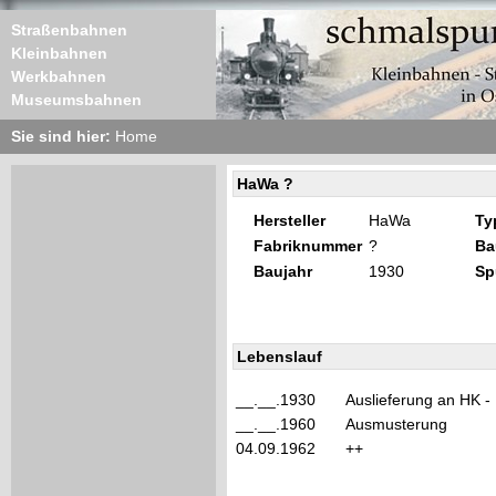
Straßenbahnen
Kleinbahnen
Werkbahnen
Museumsbahnen
Sie sind hier:
Home
HaWa ?
Hersteller
HaWa
Ty
Fabriknummer
?
Ba
Baujahr
1930
Sp
Lebenslauf
__.__.1930
Auslieferung an HK -
__.__.1960
Ausmusterung
04.09.1962
++