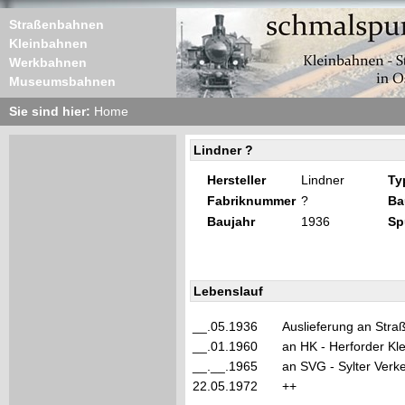
Straßenbahnen
Kleinbahnen
Werkbahnen
Museumsbahnen
Sie sind hier:
Home
Lindner ?
Hersteller
Lindner
Ty
Fabriknummer
?
Ba
Baujahr
1936
Sp
Lebenslauf
__.05.1936
Auslieferung an Str
__.01.1960
an HK - Herforder Kl
__.__.1965
an SVG - Sylter Verke
22.05.1972
++