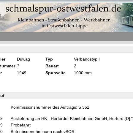
ler
Düwag
Typ
Verbandstyp I
knummer
?
Bauart
2
r
1949
Spurweite
1000 mm
uf
Kommissionsnummer des Auftrags: S 362
49
Auslieferung an HK - Herforder Kleinbahnen GmbH, Herford [D] 
49
Probefahrt
50
Betriebsgenehmigung nach vBOS