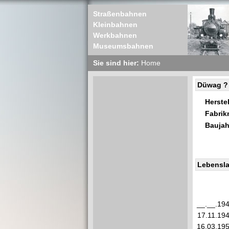
Straßenbahnen
Kleinbahnen
Werkbahnen
Museumsbahnen
Sie sind hier:
Home
Düwag ?
Herstel
Fabri
Baujah
Lebensla
__.__.19
17.11.19
16.03.19