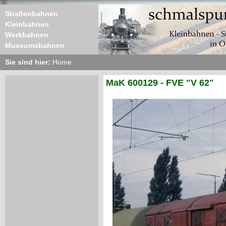
Straßenbahnen
Kleinbahnen
Werkbahnen
Museumsbahnen
Sie sind hier:
Home
MaK 600129 - FVE "V 62"