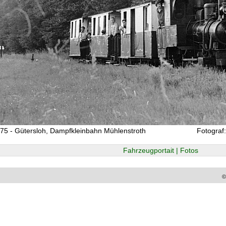
75 - Gütersloh, Dampfkleinbahn Mühlenstroth
Fotograf
Fahrzeugportait | Fotos
©