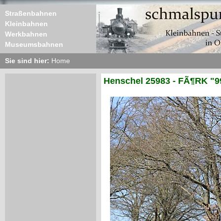
Straßenbahnen
Kleinbahnen
Werkbahnen
Museumsbahnen
Sie sind hier:
Home
Henschel 25983 - FÃ¶RK "9