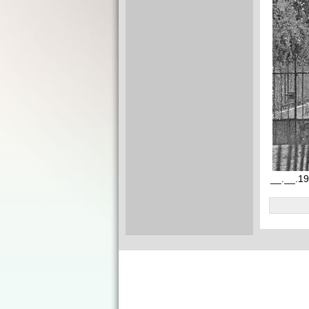
__.__.19