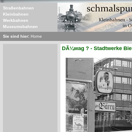
Straßenbahnen
Kleinbahnen
Werkbahnen
Museumsbahnen
Sie sind hier:
Home
DÃ¼wag ? - Stadtwerke Biel