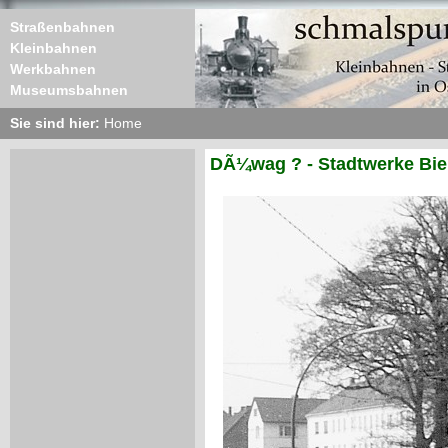
Straßenbahnen
Kleinbahnen
Werkbahnen
Museumsbahnen
Sie sind hier:
Home
DÃ¼wag ? - Stadtwerke Biel