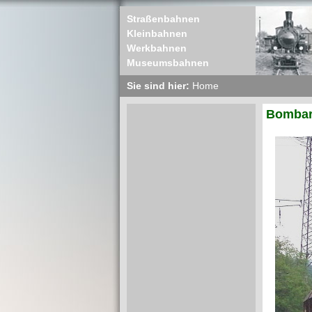
Straßenbahnen
Kleinbahnen
Werkbahnen
Museumsbahnen
Sie sind hier:
Home
Bombard