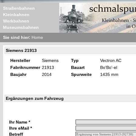
Straßenbahnen
Kleinbahnen
Werkbahnen
Museumsbahnen
Sie sind hier:
Home
Siemens 21913
Hersteller
Siemens
Typ
Vectron AC
Fabriknummer
21913
Bauart
Bo'Bo'-el
Baujahr
2014
Spurweite
1435 mm
Ergänzungen zum Fahrzeug
Ihr Name *
Ihre eMail *
Betreff