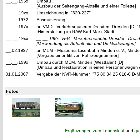
__.__.195x
Umbau
[Ausbau der Seitengang-Abteile und einer Toilette]
__.__.19xx
Umzeichnung in "320-227"
__.__.1972
Ausmusterung
__.__.197x
an VMD - Verkehrsmuseum Dresden, Dresden [D] "
[Hinterstellung im RAW Karl-Marx-Stadt]
__.__.19xx
-
__.__.198x
VEB - Verkehrsbetriebe Dresden, Dres
[Verwendung als Aufenthalts-und Umkleidewagen]
__.02.1997
an MEM - Museums-Eisenbahn Minden e. V., Minden
[Vergabe einer fiktiven Fahrzeugnummer]
__.__.199x
Umbau durch MEM, Minden (Westfalen) [D]
[Umbau und Restauration in einen Personenwagen d
01.01.2007
Vergabe der NVR-Nummer "75 80 34 25 018-6 D
Fotos
Ergänzungen zum Lebenslauf
und
gu