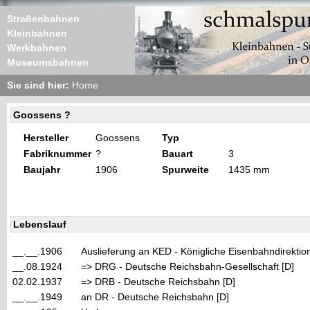
Straßenbahnen
Kleinbahnen
Werkbahnen
Museumsbahnen
Sie sind hier:
Home
Goossens ?
Hersteller
Goossens
Typ
Fabriknummer
?
Bauart
3
Baujahr
1906
Spurweite
1435 mm
Lebenslauf
__.__.1906
Auslieferung an KED - Königliche Eisenbahndirektio
__.08.1924
=> DRG - Deutsche Reichsbahn-Gesellschaft [D]
02.02.1937
=> DRB - Deutsche Reichsbahn [D]
__.__.1949
an DR - Deutsche Reichsbahn [D]