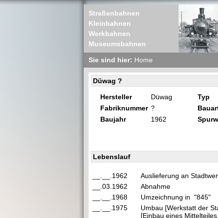
Straßenbahnen
Kleinbahnen
Werkbahnen
Museumsbahnen
Sie sind hier:
Home
Düwag ?
Hersteller
Düwag
Typ
Fabriknummer
?
Bauar
Baujahr
1962
Spurw
Lebenslauf
__.__.1962
Auslieferung an Stadtwer
__.03.1962
Abnahme
__.__.1968
Umzeichnung in "845"
__.__.1975
Umbau [Werkstatt der Sta
[Einbau eines Mittelteiles