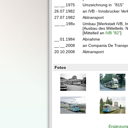
__.__.1975
Umzeichnung in "815"
26.07.1982
an IVB - Innsbrucker Ver
27.07.1982
Abtransport
__.__.198x
Umbau [Werkstatt IVB, I
[Ausbau des Mittelteils. N
[Mittelteil an
IVB "82"
]
__.01.1984
Abnahme
__.__.2008
an Compania De Transpor
20.10.2008
Abtransport
Fotos
Ergänzung