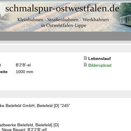
Lebenslauf
t
B'2'B'-el
Bilderupload
eite
1000 mm
ke Bielefeld GmbH, Bielefeld [D] "245"
dtwerke Bielefeld, Bielefeld] [D]
. Neue Bauart: B'2'2'B'-el]