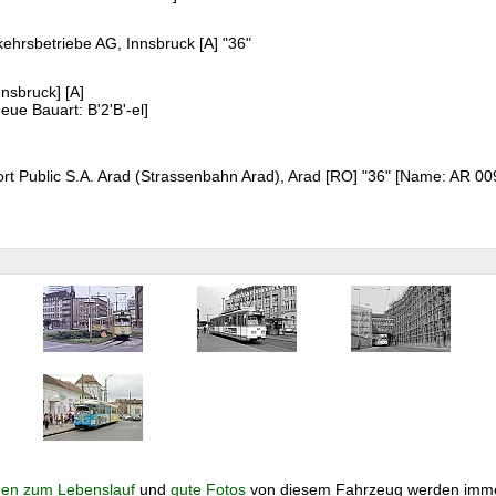
kehrsbetriebe AG, Innsbruck [A] "36"
nnsbruck] [A]
eue Bauart: B'2'B'-el]
t Public S.A. Arad (Strassenbahn Arad), Arad [RO] "36" [Name: AR 0
en zum Lebenslauf
und
gute Fotos
von diesem Fahrzeug werden imme