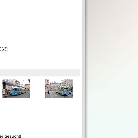
0963]
r gesucht!