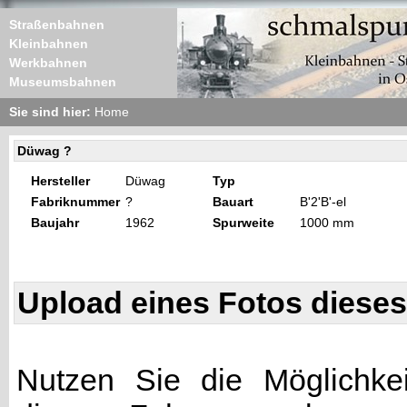
Straßenbahnen
Kleinbahnen
Werkbahnen
Museumsbahnen
Sie sind hier:
Home
Düwag ?
Hersteller
Düwag
Typ
Fabriknummer
?
Bauart
B'2'B'-el
Baujahr
1962
Spurweite
1000 mm
Upload eines Fotos diese
Nutzen Sie die Möglichkei