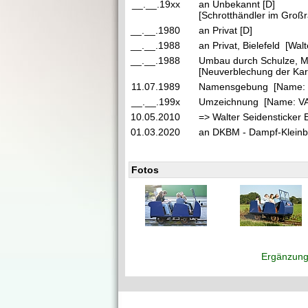
__.__.19xx
an Unbekannt [D]
[Schrotthändler im Gro
__.__.1980
an Privat [D]
__.__.1988
an Privat, Bielefeld [Wal
__.__.1988
Umbau durch Schulze, M
[Neuverblechung der Ka
11.07.1989
Namensgebung [Name:
__.__.199x
Umzeichnung [Name: V
10.05.2010
=> Walter Seidensticker E
01.03.2020
an DKBM - Dampf-Kleinba
Fotos
Ergänzung