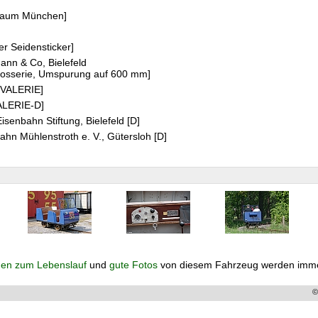
ßraum München]
ter Seidensticker]
ann & Co, Bielefeld
rosserie, Umspurung auf 600 mm]
 VALERIE]
ALERIE-D]
isenbahn Stiftung, Bielefeld [D]
hn Mühlenstroth e. V., Gütersloh [D]
en zum Lebenslauf
und
gute Fotos
von diesem Fahrzeug werden imme
©