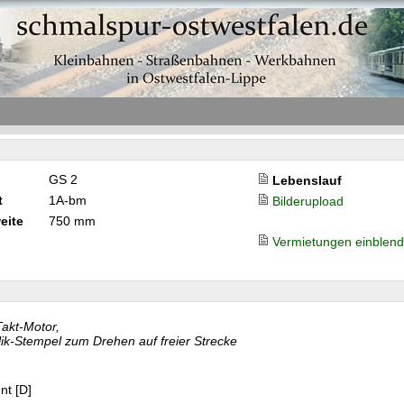
GS 2
Lebenslauf
t
1A-bm
Bilderupload
eite
750 mm
Vermietungen einblen
Takt-Motor,
ik-Stempel zum Drehen auf freier Strecke
nt [D]