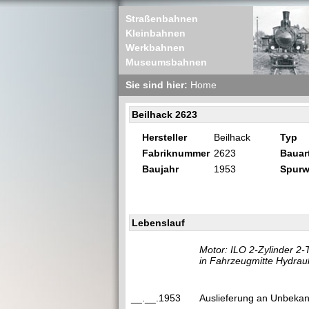
Straßenbahnen
Kleinbahnen
Werkbahnen
Museumsbahnen
Sie sind hier:
Home
Beilhack 2623
Hersteller
Beilhack
Typ
Fabriknummer
2623
Bauar
Baujahr
1953
Spurw
Lebenslauf
Motor: ILO 2-Zylinder 2-
in Fahrzeugmitte Hydraul
__.__.1953
Auslieferung an Unbekan