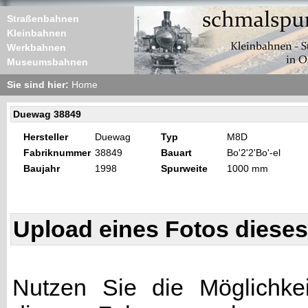
Straßenbahnen
Kleinbahnen
Werkbahnen
Museumsbahnen
Sie sind hier:
Home
Duewag 38849
Hersteller
Duewag
Typ
M8D
Fabriknummer
38849
Bauart
Bo'2'2'Bo'-el
Baujahr
1998
Spurweite
1000 mm
Upload eines Fotos diese
Nutzen Sie die Möglichkei