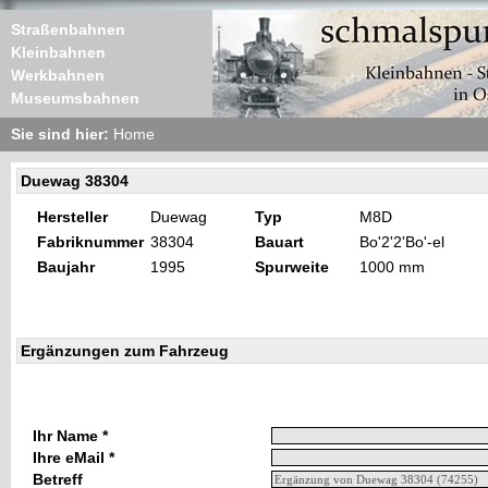
Straßenbahnen
Kleinbahnen
Werkbahnen
Museumsbahnen
Sie sind hier:
Home
Duewag 38304
Hersteller
Duewag
Typ
M8D
Fabriknummer
38304
Bauart
Bo'2'2'Bo'-el
Baujahr
1995
Spurweite
1000 mm
Ergänzungen zum Fahrzeug
Ihr Name *
Ihre eMail *
Betreff