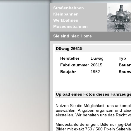
Straßenbahnen
Kleinbahnen
Werkbahnen
Museumsbahnen
Sie sind hier:
Home
Düwag 26615
Hersteller
Düwag
Typ
Fabriknummer
26615
Bauar
Baujahr
1952
Spurw
Upload eines Fotos dieses Fahrzeug
Nutzen Sie die Möglichkeit, uns unkompl
auswählen, Angaben ergänzen und abschi
einstellen. Wir behalten uns das Recht v
Mindestanforderungen: Bitte nur jpg-Da
Bilder mit exakt 750 / 500 Pixeln Seite