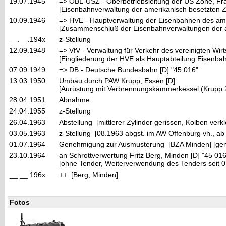
19.07.1945
=> OBL-USZ - Oberbetriebsleitung der US Zone, Fra
[Eisenbahnverwaltung der amerikanisch besetzten 
10.09.1946
=> HVE - Hauptverwaltung der Eisenbahnen des ame
[Zusammenschluß der Eisenbahnverwaltungen der a
__.__.194x
z-Stellung
12.09.1948
=> VfV - Verwaltung für Verkehr des vereinigten Wir
[Eingliederung der HVE als Hauptabteilung Eisenbahn
07.09.1949
=> DB - Deutsche Bundesbahn [D] "45 016"
13.03.1950
Umbau durch PAW Krupp, Essen [D]
[Aurüstung mit Verbrennungskammerkessel (Krupp 
28.04.1951
Abnahme
24.04.1955
z-Stellung
26.04.1963
Abstellung [mittlerer Zylinder gerissen, Kolben ve
03.05.1963
z-Stellung [08.1963 abgst. im AW Offenburg vh., ab
01.07.1964
Genehmigung zur Ausmusterung [BZA Minden] [gem
23.10.1964
an Schrottverwertung Fritz Berg, Minden [D] "45 016
[ohne Tender, Weiterverwendung des Tenders seit 
__.__.196x
++ [Berg, Minden]
Fotos