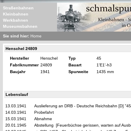
Straßenbahnen
Kleinbahnen
Werkbahnen
Museumsbahnen
Sie sind hier:
Home
Henschel 24809
Hersteller
Henschel
Typ
45
Fabriknummer
24809
Bauart
1'E1'-h3
Baujahr
1941
Spurweite
1435 mm
Lebenslauf
13.03.1941
Auslieferung an DRB - Deutsche Reichsbahn [D] "4
14.03.1941
Probefahrt
15.03.1941
Abnahme
20.01.1945
Abstellung [Feuerbüchse gerissen, warten auf Ausbe