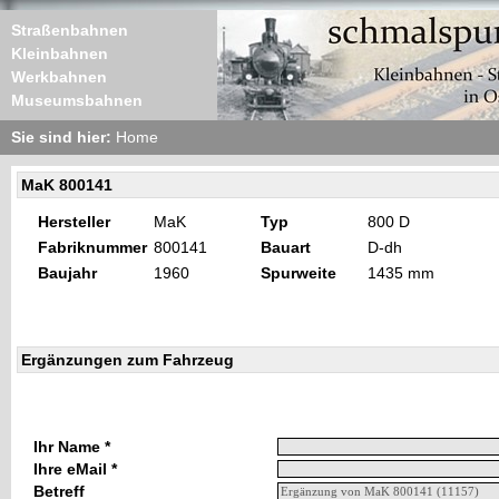
Straßenbahnen
Kleinbahnen
Werkbahnen
Museumsbahnen
Sie sind hier:
Home
MaK 800141
Hersteller
MaK
Typ
800 D
Fabriknummer
800141
Bauart
D-dh
Baujahr
1960
Spurweite
1435 mm
Ergänzungen zum Fahrzeug
Ihr Name *
Ihre eMail *
Betreff