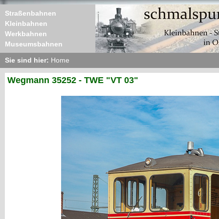
Straßenbahnen
Kleinbahnen
Werkbahnen
Museumsbahnen
Sie sind hier:
Home
Wegmann 35252 - TWE "VT 03"