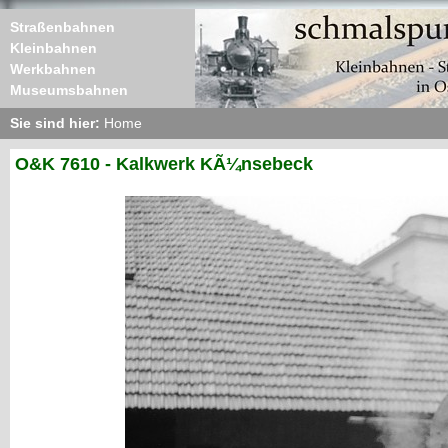
Straßenbahnen
Kleinbahnen
Werkbahnen
Museumsbahnen
Sie sind hier:
Home
O&K 7610 - Kalkwerk KÃ¼nsebeck