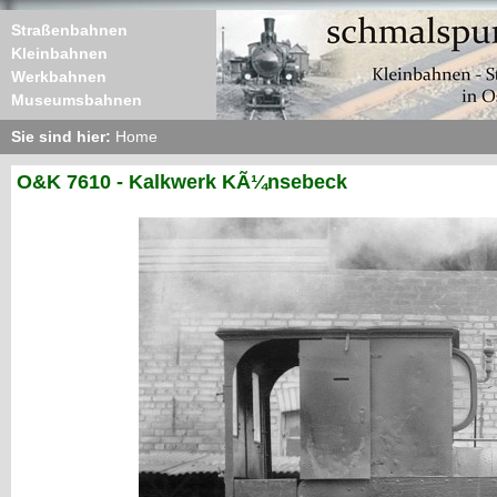
Straßenbahnen
Kleinbahnen
Werkbahnen
Museumsbahnen
Sie sind hier:
Home
O&K 7610 - Kalkwerk KÃ¼nsebeck