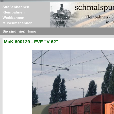
Straßenbahnen
Kleinbahnen
Werkbahnen
Museumsbahnen
Sie sind hier:
Home
MaK 600129 - FVE "V 62"