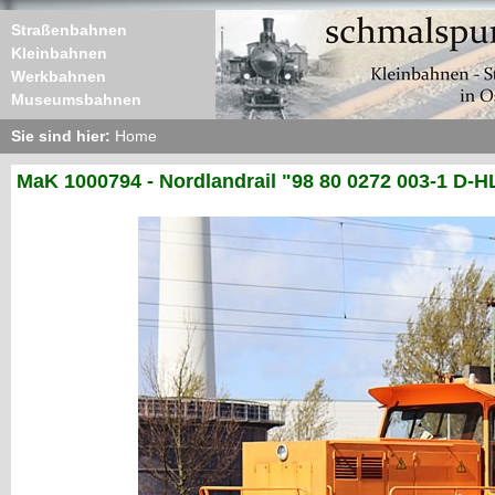
Straßenbahnen
Kleinbahnen
Werkbahnen
Museumsbahnen
Sie sind hier:
Home
MaK 1000794 - Nordlandrail "98 80 0272 003-1 D-