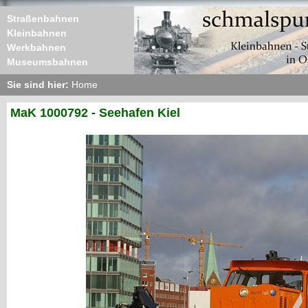
Straßenbahnen
Kleinbahnen
Werkbahnen
Museumsbahnen
Sie sind hier:
Home
MaK 1000792 - Seehafen Kiel