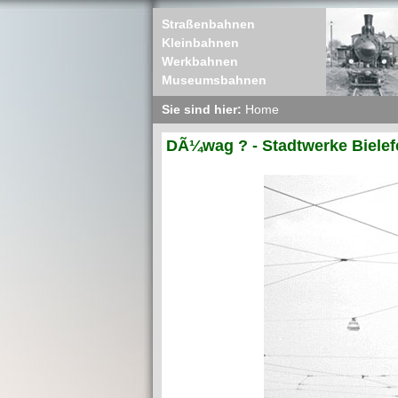
Straßenbahnen
Kleinbahnen
Werkbahnen
Museumsbahnen
Sie sind hier:
Home
DÃ¼wag ? - Stadtwerke Bielef