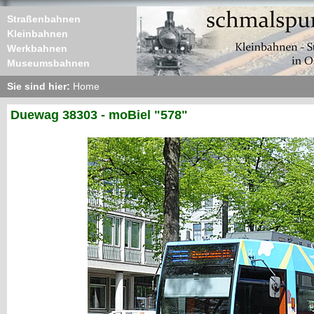
Straßenbahnen
Kleinbahnen
Werkbahnen
Museumsbahnen
Sie sind hier:
Home
Duewag 38303 - moBiel "578"