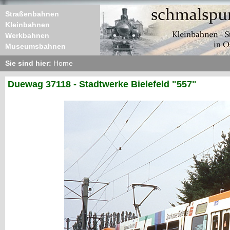
Straßenbahnen
Kleinbahnen
Werkbahnen
Museumsbahnen
Sie sind hier:
Home
Duewag 37118 - Stadtwerke Bielefeld "557"