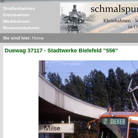
Straßenbahnen
Kleinbahnen
Werkbahnen
Museumsbahnen
Sie sind hier:
Home
Duewag 37117 - Stadtwerke Bielefeld "556"