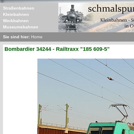
Straßenbahnen
Kleinbahnen
Werkbahnen
Museumsbahnen
Sie sind hier:
Home
Bombardier 34244 - Railtraxx "185 609-5"