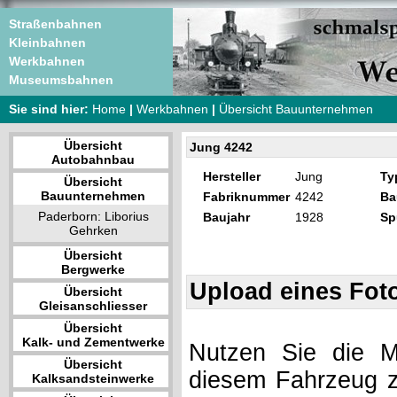
Straßenbahnen
Kleinbahnen
Werkbahnen
Museumsbahnen
Sie sind hier:
Home
|
Werkbahnen
|
Übersicht Bauunternehmen
Übersicht
Jung 4242
Autobahnbau
Hersteller
Jung
Ty
Übersicht
Bauunternehmen
Fabriknummer
4242
Ba
Paderborn: Liborius
Baujahr
1928
Sp
Gehrken
Übersicht
Bergwerke
Upload eines Fot
Übersicht
Gleisanschliesser
Übersicht
Kalk- und Zementwerke
Nutzen Sie die Mö
Übersicht
diesem Fahrzeug z
Kalksandsteinwerke