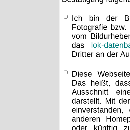
Ich bin der Bi
Fotografie bzw.
vom Bildurheber
das
lok-datenb
Dritter an der A
Diese Webseit
Das heißt, dass
Ausschnitt ei
darstellt. Mit d
einverstanden,
anderen Home
oder künftig z