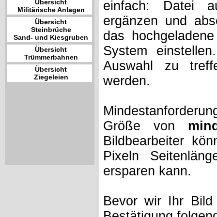
Übersicht
einfach: Datei 
Militärische Anlagen
ergänzen und absc
Übersicht
Steinbrüche
das hochgeladene 
Sand- und Kiesgruben
System einstelle
Übersicht
Trümmerbahnen
Auswahl zu treff
Übersicht
Ziegeleien
werden.
Mindestanforderung
Größe von
min
Bildbearbeiter kö
Pixeln Seitenlän
ersparen kann.
Bevor wir Ihr Bil
Bestätigung folgen