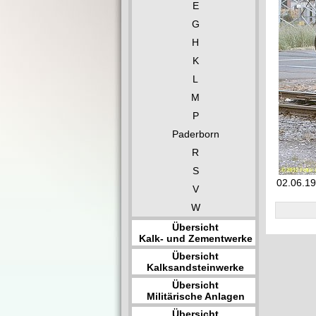
E
G
H
K
L
M
P
Paderborn
R
S
02.06.19
V
W
Übersicht
Kalk- und Zementwerke
Übersicht
Kalksandsteinwerke
Übersicht
Militärische Anlagen
Übersicht