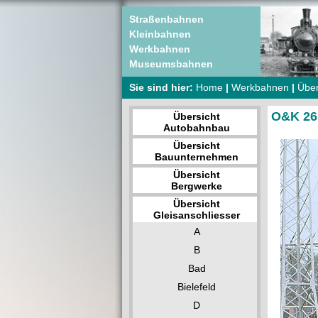
Straßenbahnen
Kleinbahnen
Werkbahnen
Museumsbahnen
Sie sind hier:
Home
|
Werkbahnen
|
Über
O&K 265
Übersicht
Autobahnbau
Übersicht
Bauunternehmen
Übersicht
Bergwerke
Übersicht
Gleisanschliesser
A
B
Bad
Bielefeld
D