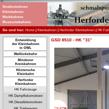
Straßenbahnen
Kleinbahnen
Werkbahnen
Museumsbahnen
Sie sind hier:
Home
|
Kleinbahnen
|
Herforder Kleinbahnen
|
HK Fah
GSD 8510 - HK "31"
Entwicklung
der Kleinbahnen
in OWL
Wallückebahn
Mindener
Kreisbahnen
Höxtersche
Kleinbahn
Herforder
Kleinbahnen
HK Fahrzeuge
HK Dampflokomotiven
HK Diesellokomotiven
HK Triebwagen