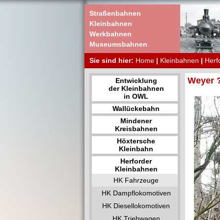
Straßenbahnen
Kleinbahnen
Werkbahnen
Museumsbahnen
Sie sind hier:
Home
|
Kleinbahnen
|
Herf
Weyer ?
Entwicklung
der Kleinbahnen
in OWL
Wallückebahn
Mindener
Kreisbahnen
Höxtersche
Kleinbahn
Herforder
Kleinbahnen
HK Fahrzeuge
HK Dampflokomotiven
HK Diesellokomotiven
HK Triebwagen