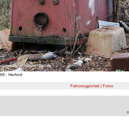
09 - Herford
Fahrzeugportait | Fotos
©