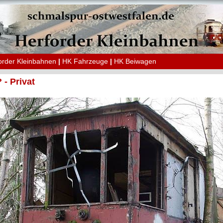
order Kleinbahnen
|
HK Fahrzeuge
|
HK Beiwagen
 - Privat