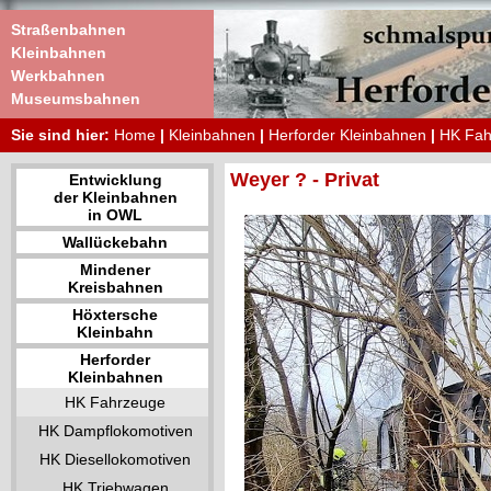
Straßenbahnen
Kleinbahnen
Werkbahnen
Museumsbahnen
Sie sind hier:
Home
|
Kleinbahnen
|
Herforder Kleinbahnen
|
HK Fah
Weyer ? - Privat
Entwicklung
der Kleinbahnen
in OWL
Wallückebahn
Mindener
Kreisbahnen
Höxtersche
Kleinbahn
Herforder
Kleinbahnen
HK Fahrzeuge
HK Dampflokomotiven
HK Diesellokomotiven
HK Triebwagen