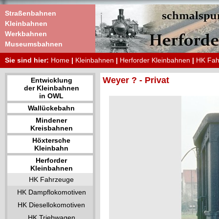
Straßenbahnen
Kleinbahnen
Werkbahnen
Museumsbahnen
Sie sind hier:
Home
|
Kleinbahnen
|
Herforder Kleinbahnen
|
HK Fah
Weyer ? - Privat
Entwicklung
der Kleinbahnen
in OWL
Wallückebahn
Mindener
Kreisbahnen
Höxtersche
Kleinbahn
Herforder
Kleinbahnen
HK Fahrzeuge
HK Dampflokomotiven
HK Diesellokomotiven
HK Triebwagen