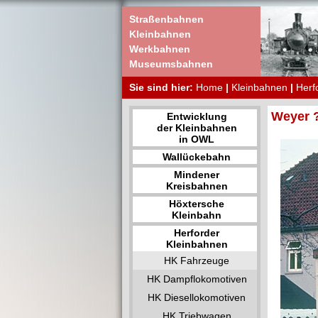
Straßenbahnen
Kleinbahnen
Werkbahnen
Museumsbahnen
Sie sind hier:
Home
|
Kleinbahnen
|
Herf
Weyer ?
Entwicklung
der Kleinbahnen
in OWL
Wallückebahn
Mindener
Kreisbahnen
Höxtersche
Kleinbahn
Herforder
Kleinbahnen
HK Fahrzeuge
HK Dampflokomotiven
HK Diesellokomotiven
HK Triebwagen