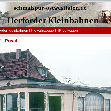
order Kleinbahnen
|
HK Fahrzeuge
|
HK Beiwagen
 - Privat