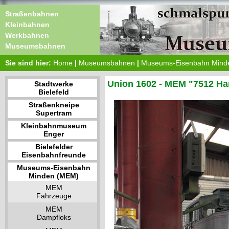
Straßenbahnen
Kleinbahnen
Werkbahnen
Museumsbahnen
Sie sind hier:
Home
|
Museumsbahnen
|
Museums-Eisenbahn Mind
Union 1602 - MEM "7512 H
Stadtwerke
Bielefeld
Straßenkneipe
Supertram
Kleinbahnmuseum
Enger
Bielefelder
Eisenbahnfreunde
Museums-Eisenbahn
Minden (MEM)
MEM
Fahrzeuge
MEM
Dampfloks